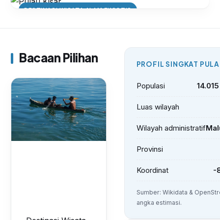
DESTINASI WISATA ALAM EKSOTIS
Menjelajahi Pantai Berpasir Putih
dan Bukit Hijau di Pulau Kisar
Bacaan Pilihan
PROFIL SINGKAT PULA
Populasi
14.015
Luas wilayah
Wilayah administratif
Mal
Provinsi
Koordinat
-
Sumber: Wikidata & OpenStr
angka estimasi.