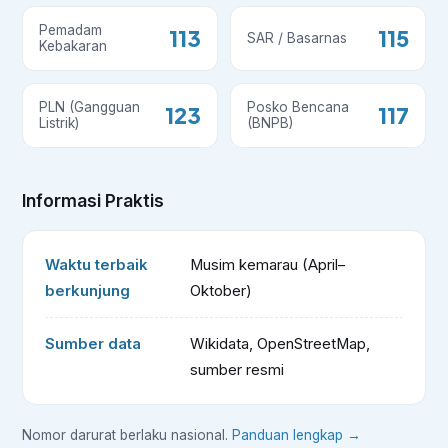
Pemadam
113
115
SAR / Basarnas
Kebakaran
PLN (Gangguan
Posko Bencana
123
117
Listrik)
(BNPB)
Informasi Praktis
Waktu terbaik
Musim kemarau (April–
berkunjung
Oktober)
Sumber data
Wikidata, OpenStreetMap,
sumber resmi
Nomor darurat berlaku nasional.
Panduan lengkap →